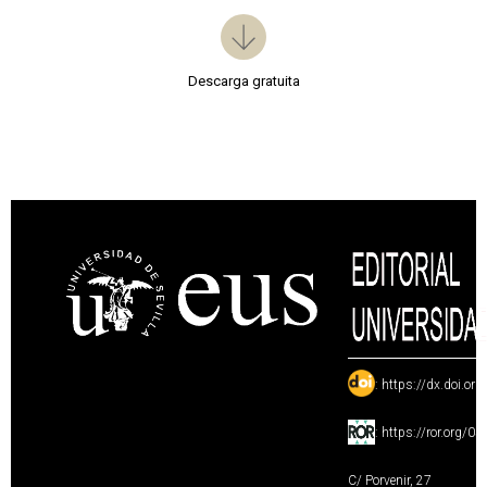
Descarga gratuita
:
https://dx.doi.or
:
https://ror.org/0
C/ Porvenir, 27