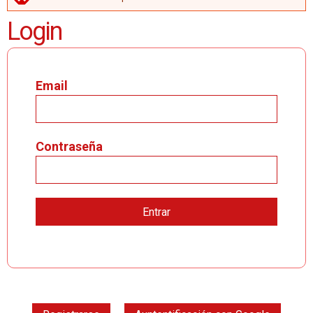
MENSAJE DE ERROR
Login
Email
Contraseña