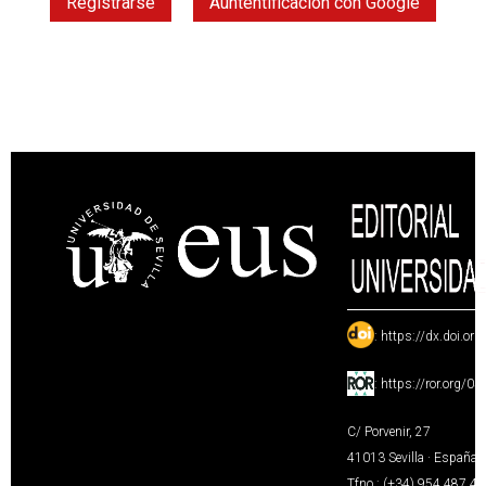
Registrarse
Auntentificación con Google
:
https://dx.doi.or
:
https://ror.org/0
C/ Porvenir, 27
41013 Sevilla · España
Tfno.: (+34) 954 487 4