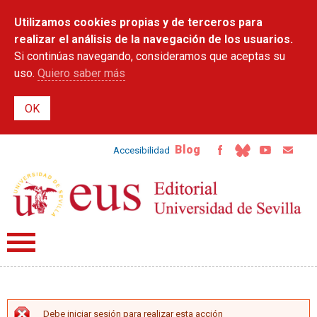
Pasar al
Utilizamos cookies propias y de terceros para
contenido
principal
realizar el análisis de la navegación de los usuarios.
Si continúas navegando, consideramos que aceptas su
uso.
Quiero saber más
Blog
Accesibilidad
Debe iniciar sesión para realizar esta acción