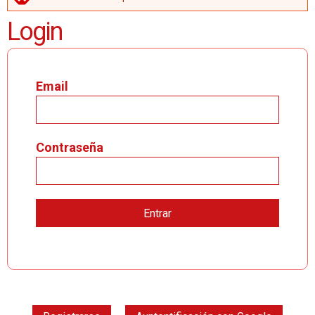
MENSAJE DE ERROR
Login
Email
Contraseña