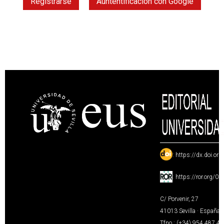
Registrarse
Auntentificación con Google
:
https://dx.doi.or
:
https://ror.org/0
C/ Porvenir, 27
41013 Sevilla · España
Tfno.: (+34) 954 487 4