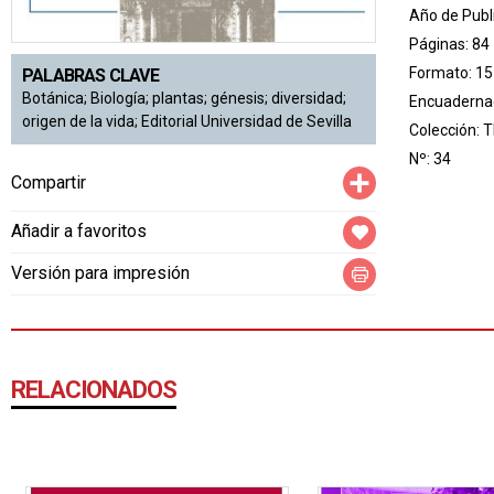
Año de Publ
Páginas: 84
Formato: 15
PALABRAS CLAVE
Botánica; Biología; plantas; génesis; diversidad;
Encuadernac
origen de la vida; Editorial Universidad de Sevilla
Colección:
T
Nº: 34
Compartir
Compartir
Añadir a favoritos
Versión para impresión
RELACIONADOS