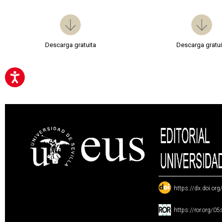
Descarga gratuita
Descarga gratui
:
https://dx.doi.or
:
https://ror.org/0