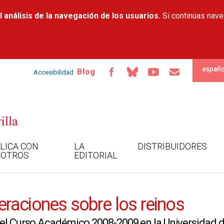
Pasar al
 análisis de la navegación de los usuarios.
contenido
Si continúas nav
principal
españo
Blog
Accesibilidad
LICA CON
LA
DISTRIBUIDORES
OTROS
EDITORIAL
raciones sobre los reinos
del Curso Académico 2008-2009 en la Universidad d