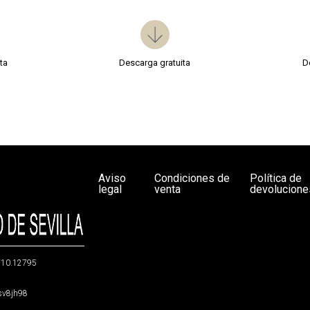
ta
Descarga gratuita
D
Aviso
Condiciones de
Política de
legal
venta
devolucione
g/10.12795
5sv8jh98