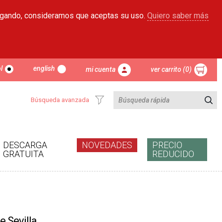
egando, consideramos que aceptas su uso.
Quiero saber más
l
english
mi cuenta
ver carrito (0)
Búsqueda avanzada
DESCARGA
NOVEDADES
PRECIO
GRATUITA
REDUCIDO
e Sevilla