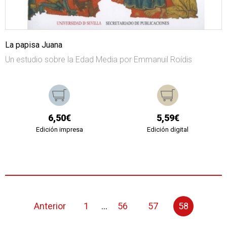
La papisa Juana
Un estudio sobre la Edad Media por Emmanuil Roídis
6,50€
5,59€
Edición impresa
Edición digital
Anterior
1
...
56
57
58