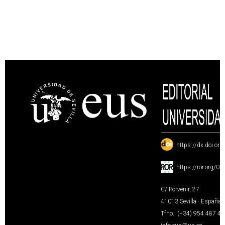
:
https://dx.doi.or
:
https://ror.org/0
C/ Porvenir, 27
41013 Sevilla · España
Tfno.: (+34) 954 487 4