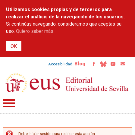
Pasar al
Utilizamos cookies propias y de terceros para
contenido
principal
realizar el análisis de la navegación de los usuarios.
Si continúas navegando, consideramos que aceptas su
uso.
Quiero saber más
Blog
Accesibilidad
Debe iniciar sesión para realizar esta acción