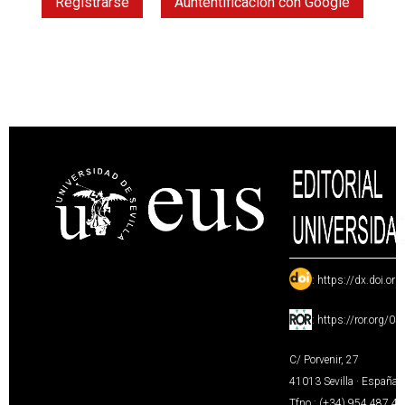
Registrarse
Auntentificación con Google
:
https://dx.doi.or
:
https://ror.org/0
C/ Porvenir, 27
41013 Sevilla · España
Tfno.: (+34) 954 487 4