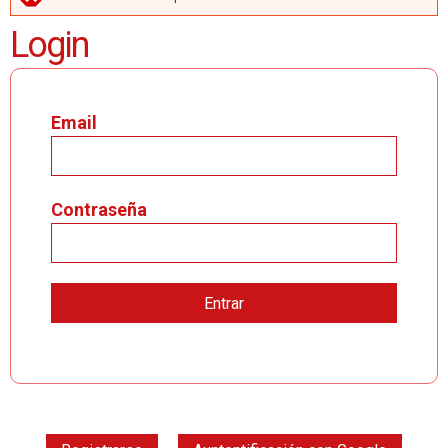
MENSAJE DE ERROR
Login
Email
Contraseña