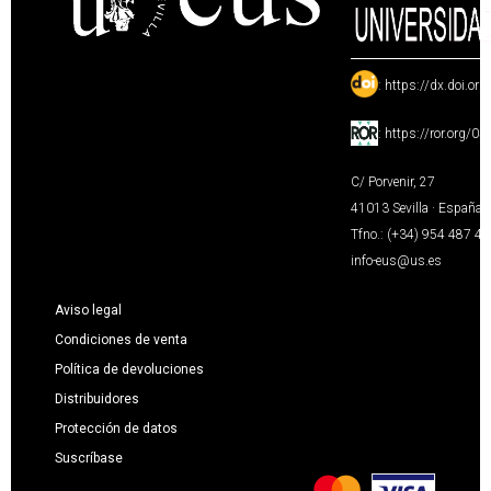
:
https://dx.doi.or
:
https://ror.org/0
C/ Porvenir, 27
41013 Sevilla · España
Tfno.: (+34) 954 487 4
info-eus@us.es
Aviso legal
Condiciones de venta
Política de devoluciones
Distribuidores
Protección de datos
Suscríbase