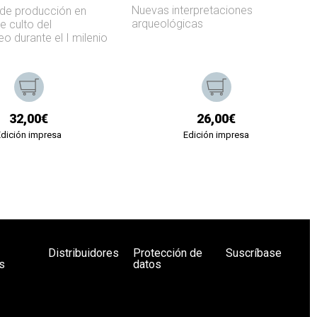
Nuevas interpretaciones
de producción en
arqueológicas
e culto del
o durante el I milenio
32,00€
26,00€
Edición impresa
Edición impresa
Distribuidores
Protección de
Suscríbase
s
datos