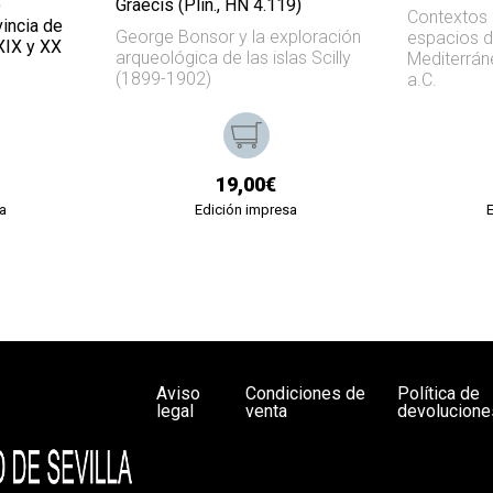
o
Graecis (Plin., HN 4.119)
Contextos 
vincia de
George Bonsor y la exploración
espacios d
 XIX y XX
arqueológica de las islas Scilly
Mediterráne
(1899-1902)
a.C.
19,00€
a
Edición impresa
Aviso
Condiciones de
Política de
legal
venta
devolucione