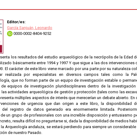
Editor/es:
García Sanjuán, Leonardo
0000-0002-8404-9252
esenta los resultados del estudio arqueológico de la necrópolis de la Edad d
lizado básicamente entre 1994 y 1997 Y que sigue a las dos intervenciones d
3. El carácter de este libro viene marcado por una parte por su naturaleza co
linar realizada por especialistas en diversos campos tales como la Pa
logía, que no forman parte de un equipo de investigación estable o permanen
de equipos de investigación pluridisciplinares dentro de la investigación
 las actividades arqueológica de gestión y protección (tales como las excav
presenta múltiples aspectos de interés que merecerían un debate abierto. En c
rvenciones de urgencia que dan origen a este libro, la disponibilidad d
 del registro de datos generado era enormemente limitada. Posteriorm
 de un grupo de profesionales con una increíble disposición y entusiasmo p
creto, resulta difícil no preguntarse si, dada la disponibilidad de medios habi
la Arqueología andaluza, se estará perdiendo para siempre un considerable 
cción de nuestro Pasado.