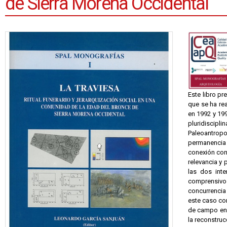
de Sierra Morena Occidental
Este libro pr
que se ha rea
en 1992 y 199
pluridiscip
Paleoantropo
permanencia 
conexión con
relevancia y 
las dos inte
comprensivo
concurrencia
este caso con
de campo en 
la reconstru