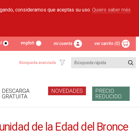
egando, consideramos que aceptas su uso.
Quiero saber más
l
english
mi cuenta
ver carrito (0)
Búsqueda avanzada
DESCARGA
NOVEDADES
PRECIO
GRATUITA
REDUCIDO
omunidad de la Edad del Bronce