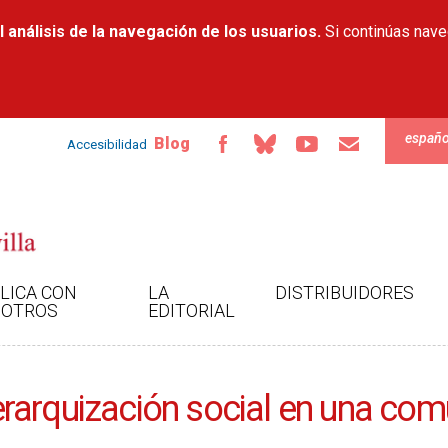
Pasar al
 análisis de la navegación de los usuarios.
contenido
Si continúas nav
principal
españo
Blog
Accesibilidad
LICA CON
LA
DISTRIBUIDORES
OTROS
EDITORIAL
 jerarquización social en una c