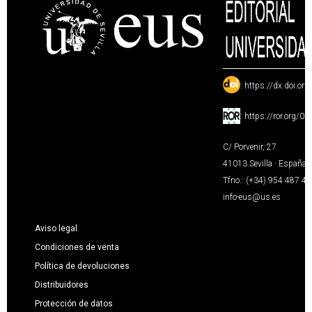
:
https://dx.doi.or
:
https://ror.org/0
C/ Porvenir, 27
41013 Sevilla · España
Tfno.: (+34) 954 487 4
info-eus@us.es
Aviso legal
Condiciones de venta
Política de devoluciones
Distribuidores
Protección de datos