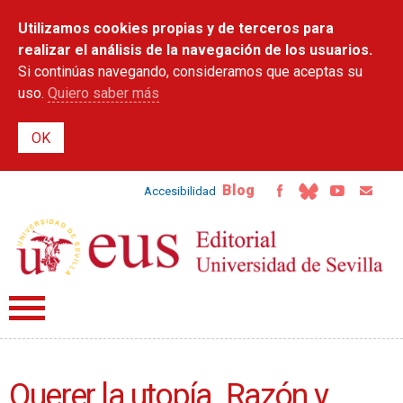
Pasar al
Utilizamos cookies propias y de terceros para
contenido
principal
realizar el análisis de la navegación de los usuarios.
Si continúas navegando, consideramos que aceptas su
uso.
Quiero saber más
Blog
Accesibilidad
Querer la utopía. Razón y