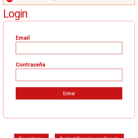
MENSAJE DE ERROR
Login
Email
Contraseña