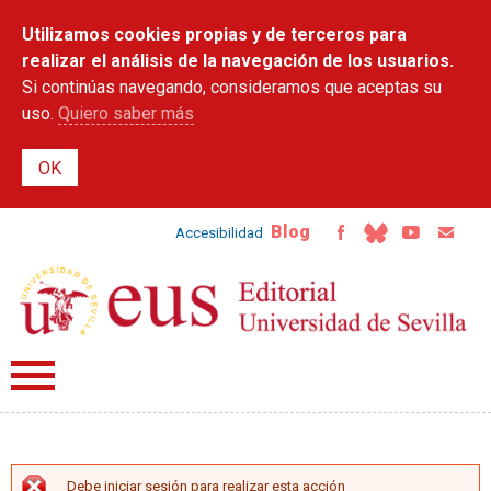
Pasar al
Utilizamos cookies propias y de terceros para
contenido
principal
realizar el análisis de la navegación de los usuarios.
Si continúas navegando, consideramos que aceptas su
uso.
Quiero saber más
Blog
Accesibilidad
Debe iniciar sesión para realizar esta acción