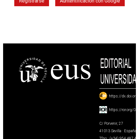
Registrarse
Auntentificación con Google
:
https://dx.doi.or
:
https://ror.org/0
C/ Porvenir, 27
41013 Sevilla · España
Tfno.: (+34) 954 487 4