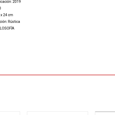
icación: 2019
0
 x 24 cm
ión: Rústica
ILOSOFÍA