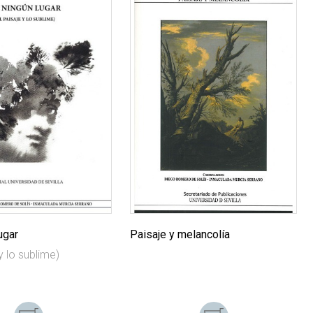
ugar
Paisaje y melancolía
y lo sublime)