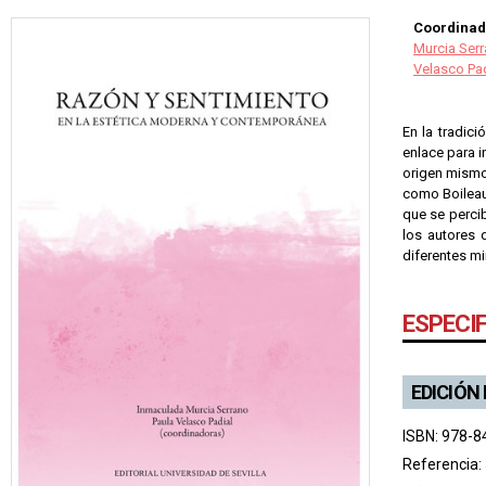
Coordinad
Murcia Ser
Velasco Pad
En la tradici
enlace para i
origen mismo 
como Boileau
que se percib
los autores 
diferentes mi
ESPECI
EDICIÓN
ISBN: 978-8
Referencia: