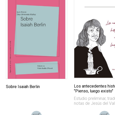
Los antecedentes hist
Sobre Isaiah Berlin
"Pienso, luego existo"
Estudio preliminar, tra
notas de Jesús del Val