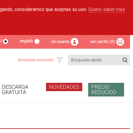
egando, consideramos que aceptas su uso.
Quiero saber más
l
english
mi cuenta
ver carrito (0)
Búsqueda avanzada
DESCARGA
NOVEDADES
PRECIO
GRATUITA
REDUCIDO