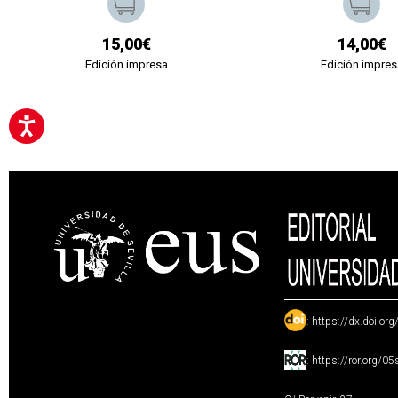
15,00€
14,00€
Edición impresa
Edición impres
:
https://dx.doi.or
:
https://ror.org/0