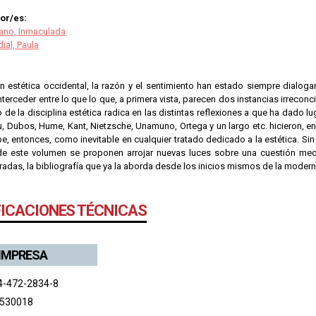
or/es:
rano, Inmaculada
ial, Paula
ón estética occidental, la razón y el sentimiento han estado siempre dialog
nterceder entre lo que lo que, a primera vista, parecen dos instancias irreconci
de la disciplina estética radica en las distintas reflexiones a que ha dado lug
, Dubos, Hume, Kant, Nietzsche, Unamuno, Ortega y un largo etc. hicieron, e
e, entonces, como inevitable en cualquier tratado dedicado a la estética. Sin
de este volumen se proponen arrojar nuevas luces sobre una cuestión medu
radas, la bibliografía que ya la aborda desde los inicios mismos de la modern
FICACIONES TÉCNICAS
 IMPRESA
4-472-2834-8
 530018