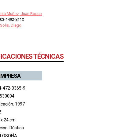
eta Muñoz, Juan Bosco
03-1492-811X
Solis, Diego
FICACIONES TÉCNICAS
 IMPRESA
4-472-0365-9
 530004
icación: 1997
2
 x 24 cm
ión: Rústica
ILOSOFÍA