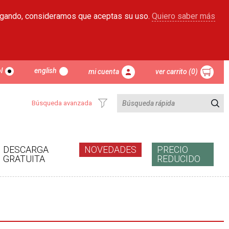
egando, consideramos que aceptas su uso.
Quiero saber más
l
english
mi cuenta
ver carrito (0)
Búsqueda avanzada
DESCARGA
NOVEDADES
PRECIO
GRATUITA
REDUCIDO