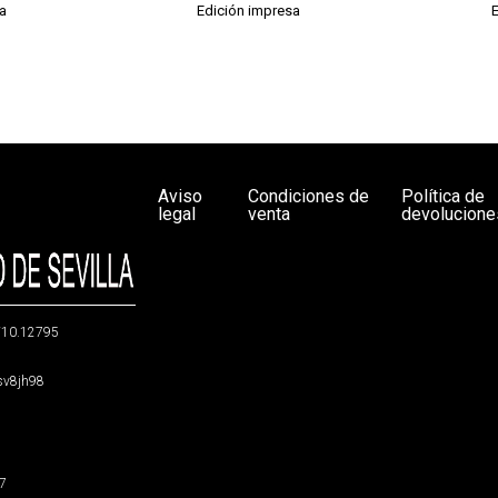
a
Edición impresa
Aviso
Condiciones de
Política de
legal
venta
devolucione
g/10.12795
5sv8jh98
47