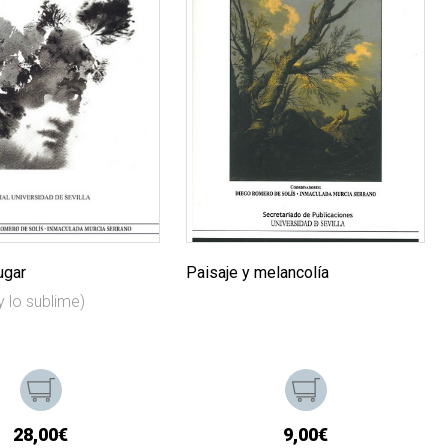
ugar
Paisaje y melancolía
y lo sublime)
28,00€
9,00€