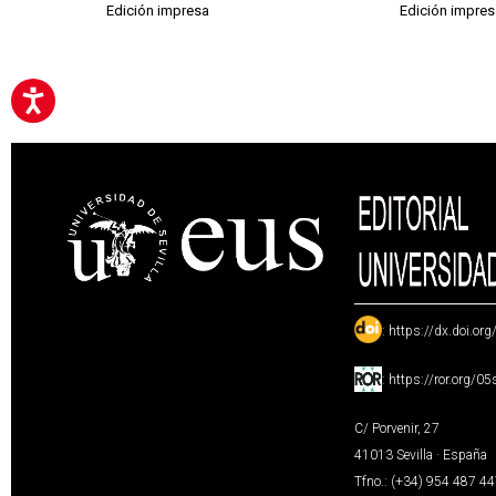
Edición impresa
Edición impres
:
https://dx.doi.or
:
https://ror.org/0
C/ Porvenir, 27
41013 Sevilla · España
Tfno.: (+34) 954 487 4