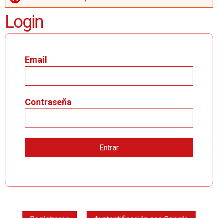
MENSAJE DE ERROR
Login
Email
Contraseña