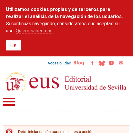
Pasar al
Utilizamos cookies propias y de terceros para
contenido
principal
realizar el análisis de la navegación de los usuarios.
Si continúas navegando, consideramos que aceptas su
uso.
Quiero saber más
Blog
Accesibilidad
Debe iniciar sesión para realizar esta acción