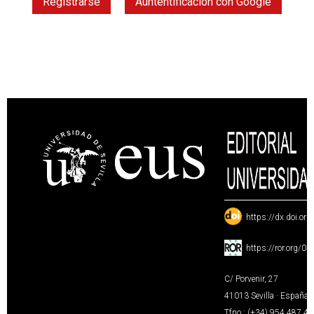
Registrarse
Auntentificación con Google
:
https://dx.doi.or
:
https://ror.org/0
C/ Porvenir, 27
41013 Sevilla · España
Tfno.: (+34) 954 487 4