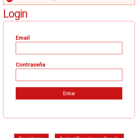
MENSAJE DE ERROR
Login
Email
Contraseña