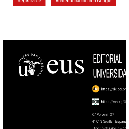
Registrarse
Auntentificación con Google
:
https://dx.doi.or
:
https://ror.org/0
C/ Porvenir, 27
41013 Sevilla · España
Tfno.: (+34) 954 487 4