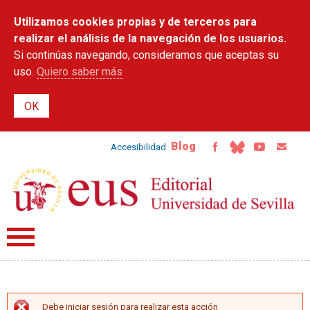
Pasar al
Utilizamos cookies propias y de terceros para
contenido
principal
realizar el análisis de la navegación de los usuarios.
Si continúas navegando, consideramos que aceptas su
uso.
Quiero saber más
Blog
Accesibilidad
Debe iniciar sesión para realizar esta acción