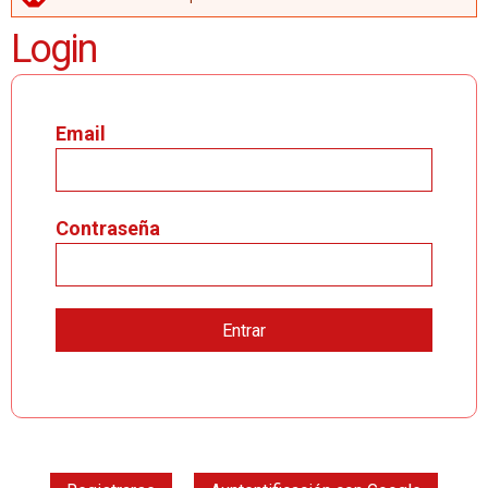
MENSAJE DE ERROR
Login
Email
Contraseña