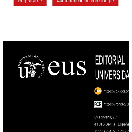
Registrarse
Auntentificación con Google
:
https://dx.doi.or
:
https://ror.org/0
C/ Porvenir, 27
41013 Sevilla · España
Tfno.: (+34) 954 487 4