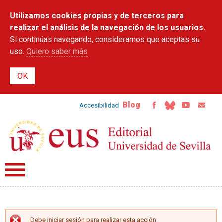
Pasar al
Utilizamos cookies propias y de terceros para
contenido
principal
realizar el análisis de la navegación de los usuarios.
Si continúas navegando, consideramos que aceptas su
uso.
Quiero saber más
Blog
Accesibilidad
Debe iniciar sesión para realizar esta acción