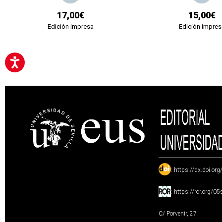
17,00€
15,00€
Edición impresa
Edición impres
:
https://dx.doi.or
:
https://ror.org/0
C/ Porvenir, 27