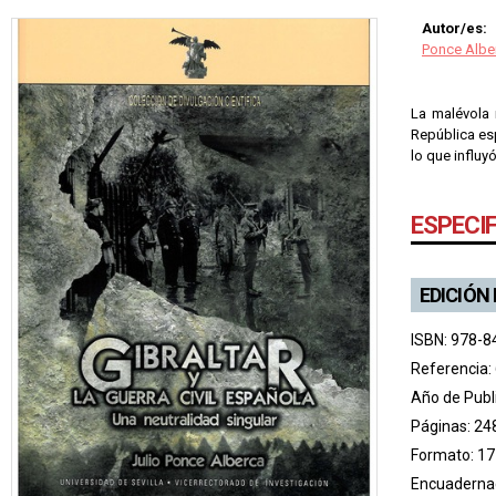
Autor/es:
Ponce Alber
La malévola 
República esp
lo que influy
ESPECI
EDICIÓN
ISBN: 978-8
Referencia:
Año de Publ
Páginas: 24
Formato: 17
Encuadernac