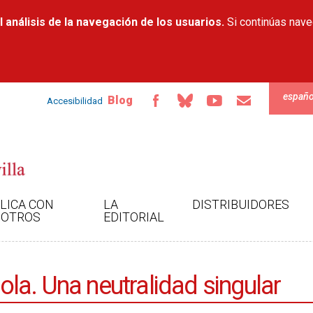
Pasar al
 análisis de la navegación de los usuarios.
contenido
Si continúas nav
principal
españo
Blog
Accesibilidad
LICA CON
LA
DISTRIBUIDORES
OTROS
EDITORIAL
ñola. Una neutralidad singular