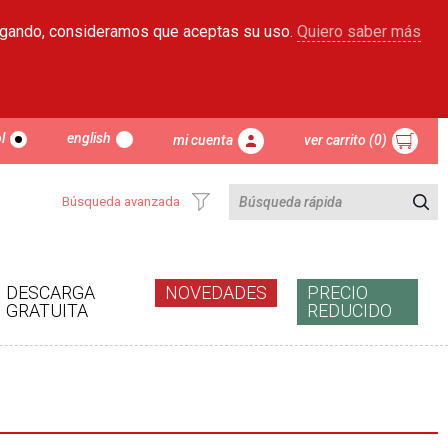
egando, consideramos que aceptas su uso.
Quiero saber más
l
english
mi cuenta
ver carrito (0)
Búsqueda avanzada
DESCARGA
NOVEDADES
PRECIO
GRATUITA
REDUCIDO