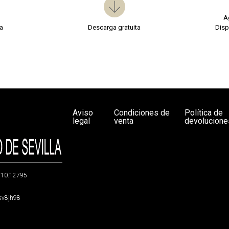
A
a
Descarga gratuita
Disp
Aviso
Condiciones de
Política de
legal
venta
devolucione
g/10.12795
5sv8jh98