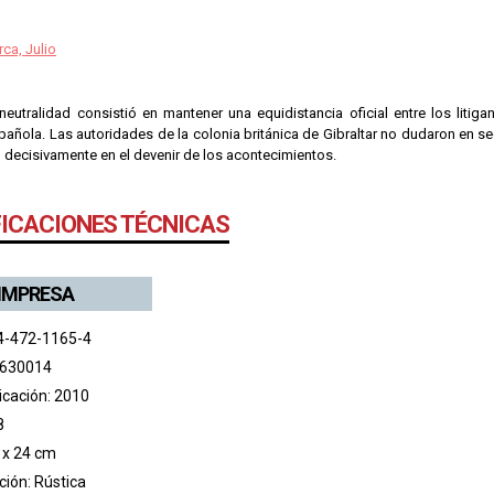
ca, Julio
neutralidad consistió en mantener una equidistancia oficial entre los litig
añola. Las autoridades de la colonia británica de Gibraltar no dudaron en segui
ó decisivamente en el devenir de los acontecimientos.
FICACIONES TÉCNICAS
 IMPRESA
4-472-1165-4
 630014
icación: 2010
8
 x 24 cm
ión: Rústica