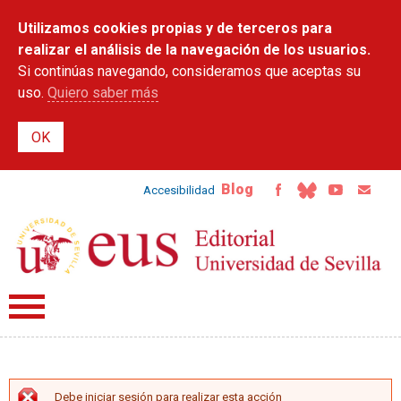
Pasar al
Utilizamos cookies propias y de terceros para
contenido
principal
realizar el análisis de la navegación de los usuarios.
Si continúas navegando, consideramos que aceptas su
uso.
Quiero saber más
Blog
Accesibilidad
Debe iniciar sesión para realizar esta acción