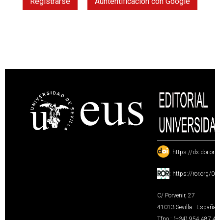
Registrarse
Auntentificación con Google
:
https://dx.doi.or
:
https://ror.org/0
C/ Porvenir, 27
41013 Sevilla · España
Tfno.: (+34) 954 487 4