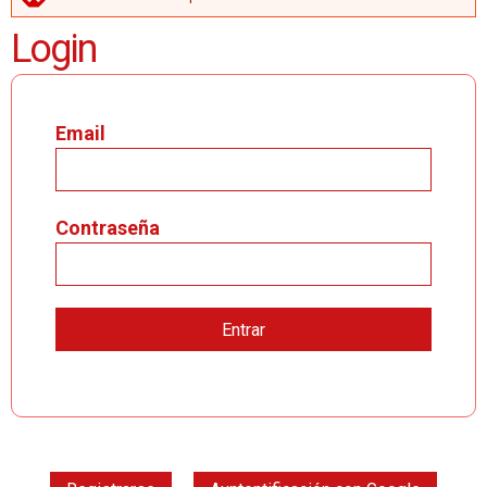
MENSAJE DE ERROR
Login
Email
Contraseña