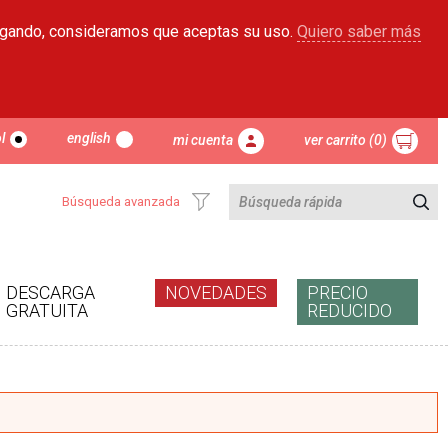
egando, consideramos que aceptas su uso.
Quiero saber más
l
english
mi cuenta
ver carrito (0)
Búsqueda avanzada
DESCARGA
NOVEDADES
PRECIO
GRATUITA
REDUCIDO