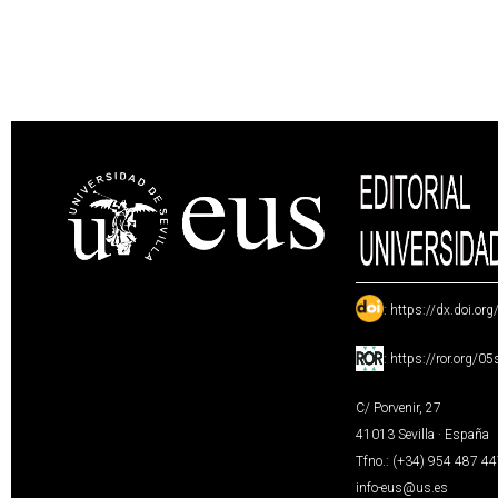
:
https://dx.doi.or
:
https://ror.org/0
C/ Porvenir, 27
41013 Sevilla · España
Tfno.: (+34) 954 487 4
info-eus@us.es