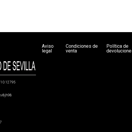
Aviso
Condiciones de
Política de
legal
venta
devolucione
g/10.12795
5sv8jh98
47