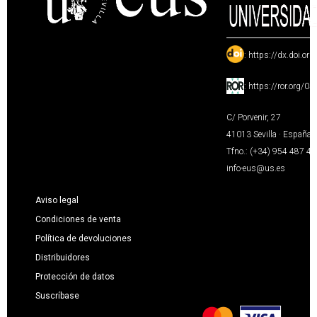
:
https://dx.doi.or
:
https://ror.org/0
C/ Porvenir, 27
41013 Sevilla · España
Tfno.: (+34) 954 487 4
info-eus@us.es
Aviso legal
Condiciones de venta
Política de devoluciones
Distribuidores
Protección de datos
Suscríbase