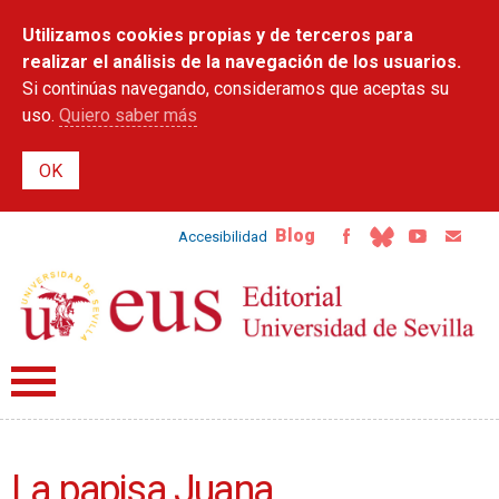
Pasar al
Utilizamos cookies propias y de terceros para
contenido
principal
realizar el análisis de la navegación de los usuarios.
Si continúas navegando, consideramos que aceptas su
uso.
Quiero saber más
Blog
Accesibilidad
La papisa Juana