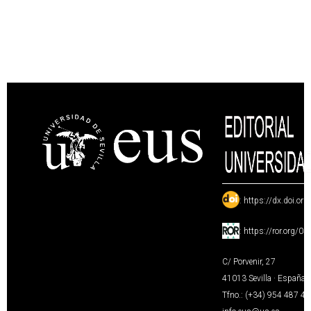
:
https://dx.doi.or
:
https://ror.org/0
C/ Porvenir, 27
41013 Sevilla · España
Tfno.: (+34) 954 487 4