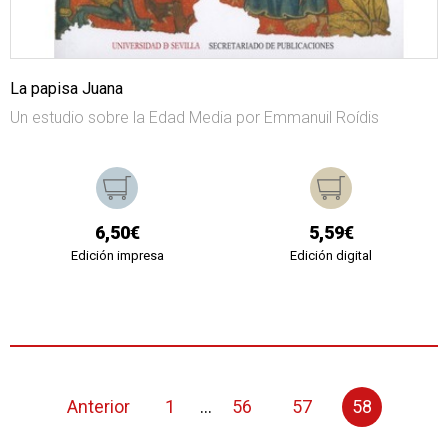
La papisa Juana
Un estudio sobre la Edad Media por Emmanuil Roídis
6,50€
5,59€
Edición impresa
Edición digital
Anterior
1
...
56
57
58