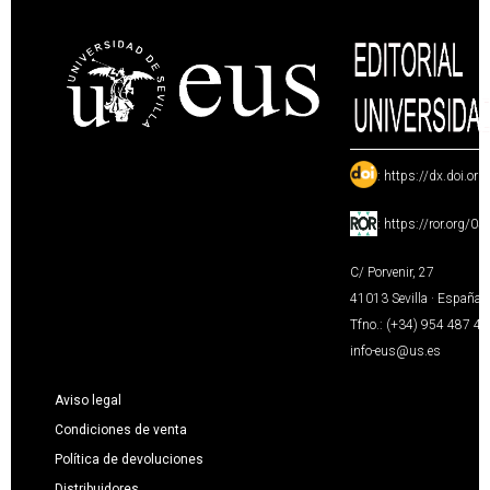
:
https://dx.doi.or
:
https://ror.org/0
C/ Porvenir, 27
41013 Sevilla · España
Tfno.: (+34) 954 487 4
info-eus@us.es
Aviso legal
Condiciones de venta
Política de devoluciones
Distribuidores