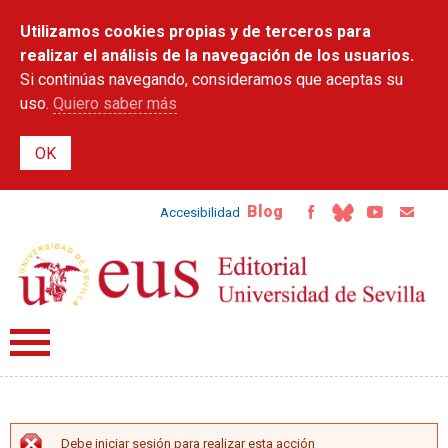
Pasar al
Utilizamos cookies propias y de terceros para
contenido
principal
realizar el análisis de la navegación de los usuarios.
Si continúas navegando, consideramos que aceptas su
uso.
Quiero saber más
Blog
Accesibilidad
Debe iniciar sesión para realizar esta acción