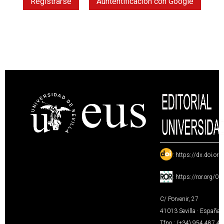
Registrarse
Auntentificación con Google
:
https://dx.doi.or
:
https://ror.org/0
C/ Porvenir, 27
41013 Sevilla · España
Tfno.: (+34) 954 487 4