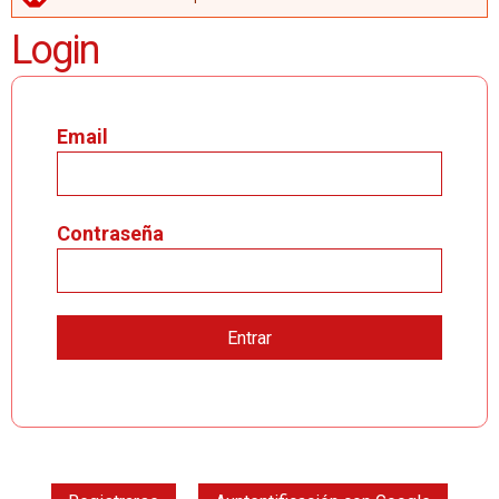
MENSAJE DE ERROR
Login
Email
Contraseña