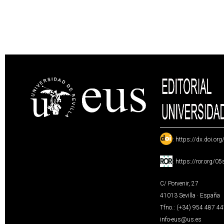
:
https://dx.doi.or
:
https://ror.org/0
C/ Porvenir, 27
41013 Sevilla · España
Tfno.: (+34) 954 487 4
info-eus@us.es