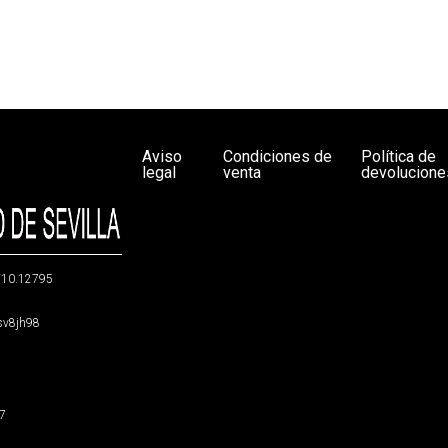
Aviso
Condiciones de
Política de
legal
venta
devolucione
g/10.12795
5sv8jh98
47