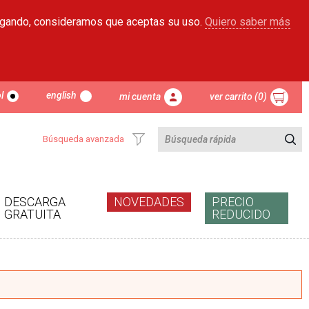
egando, consideramos que aceptas su uso.
Quiero saber más
l
english
mi cuenta
ver carrito (0)
Búsqueda avanzada
DESCARGA
NOVEDADES
PRECIO
GRATUITA
REDUCIDO