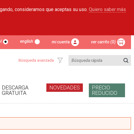
egando, consideramos que aceptas su uso.
Quiero saber más
l
english
mi cuenta
ver carrito (0)
Búsqueda avanzada
DESCARGA
NOVEDADES
PRECIO
GRATUITA
REDUCIDO