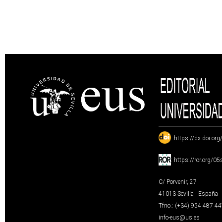
:
https://dx.doi.or
:
https://ror.org/0
C/ Porvenir, 27
41013 Sevilla · España
Tfno.: (+34) 954 487 4
info-eus@us.es