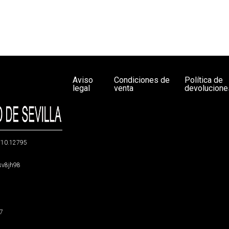
Aviso
Condiciones de
Política de
legal
venta
devolucione
g/10.12795
5sv8jh98
47