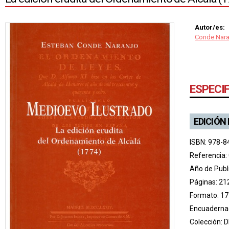
Autor/es:
Conde Nara
ESPECI
EDICIÓN
ISBN: 978-8
Referencia:
Año de Publ
Páginas: 21
Formato: 17
Encuadernac
Colección:
D