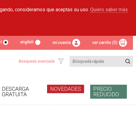
egando, consideramos que aceptas su uso.
Quiero saber más
l
english
mi cuenta
ver carrito (0)
Búsqueda avanzada
DESCARGA
NOVEDADES
PRECIO
GRATUITA
REDUCIDO