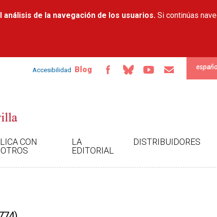
Pasar al
 análisis de la navegación de los usuarios.
contenido
Si continúas nav
principal
españo
Blog
Accesibilidad
LICA CON
LA
DISTRIBUIDORES
OTROS
EDITORIAL
774)