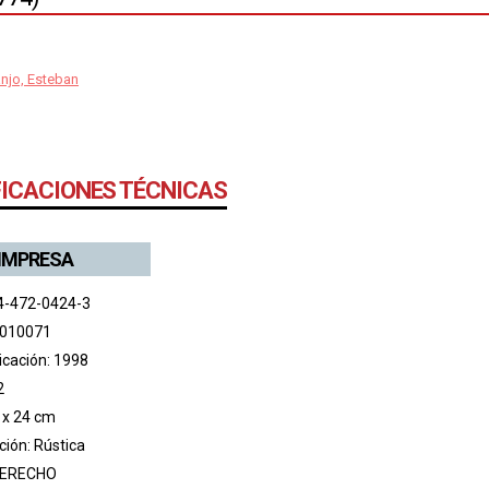
njo, Esteban
FICACIONES TÉCNICAS
 IMPRESA
4-472-0424-3
 010071
icación: 1998
2
 x 24 cm
ión: Rústica
ERECHO