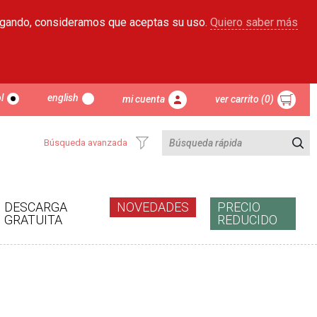
egando, consideramos que aceptas su uso.
Quiero saber más
l
english
mi cuenta
ver carrito (0)
Búsqueda avanzada
DESCARGA
NOVEDADES
PRECIO
GRATUITA
REDUCIDO