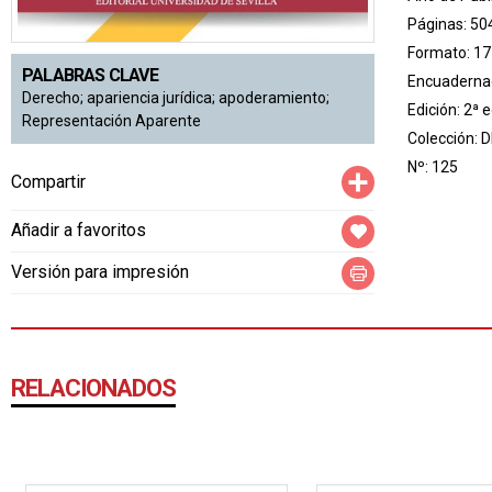
Páginas: 50
Formato: 17
PALABRAS CLAVE
Encuadernac
Derecho; apariencia jurídica; apoderamiento;
Edición: 2ª e
Representación Aparente
Colección:
D
Nº: 125
Compartir
Compartir
Añadir a favoritos
Versión para impresión
RELACIONADOS