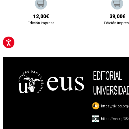
12,00€
39,00€
Edición impresa
Edición impres
:
https://dx.doi.or
:
https://ror.org/0