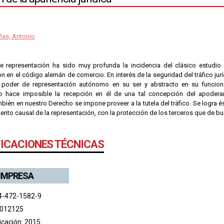
ñas, Antonio
e representación ha sido muy profunda la incidencia del clásico estudi
n en el código alemán de comercio. En interés de la seguridad del tráfico jur
n poder de representación autónomo en su ser y abstracto en su funcion
o hace imposible la recepción en él de una tal concepción del apoderam
bién en nuestro Derecho se impone proveer a la tutela del tráfico. Se logra
ento causal de la representación, con la protección de los terceros que de bu
FICACIONES TÉCNICAS
 IMPRESA
4-472-1582-9
 012125
icación: 2015