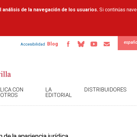
Pasar al
 análisis de la navegación de los usuarios.
contenido
Si continúas nav
principal
españo
Blog
Accesibilidad
LICA CON
LA
DISTRIBUIDORES
OTROS
EDITORIAL
 de la apariencia jurídica