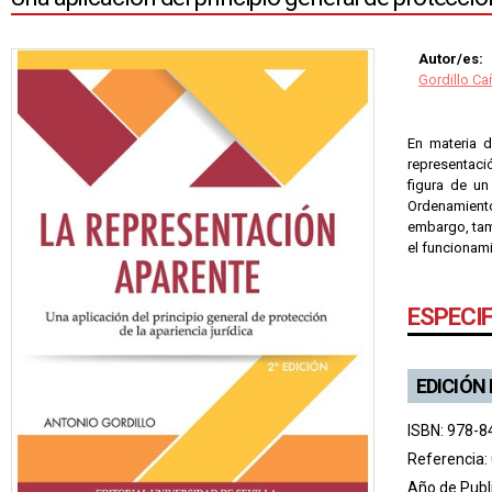
Autor/es:
Gordillo Ca
En materia d
representació
figura de u
Ordenamient
embargo, tam
el funcionami
ESPECI
EDICIÓN
ISBN: 978-8
Referencia:
Año de Publ