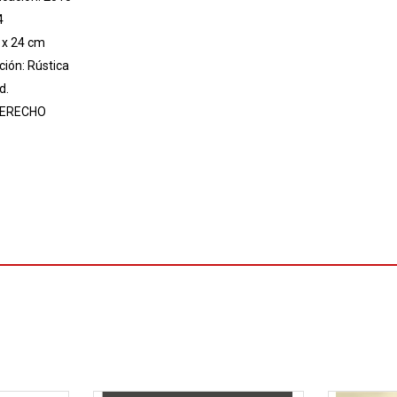
4
 x 24 cm
ión: Rústica
d.
ERECHO