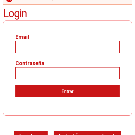
MENSAJE DE ERROR
Login
Email
Contraseña