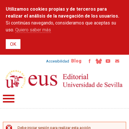
Pasar al
Utilizamos cookies propias y de terceros para
contenido
principal
realizar el análisis de la navegación de los usuarios.
Si continúas navegando, consideramos que aceptas su
uso.
Quiero saber más
Blog
Accesibilidad
Debe iniciar sesión para realizar esta acción