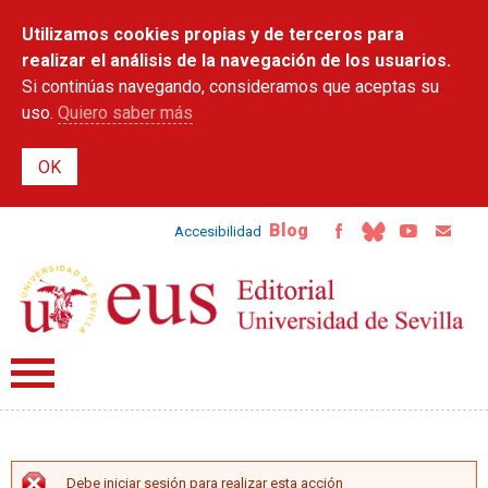
Pasar al
Utilizamos cookies propias y de terceros para
contenido
principal
realizar el análisis de la navegación de los usuarios.
Si continúas navegando, consideramos que aceptas su
uso.
Quiero saber más
Blog
Accesibilidad
Debe iniciar sesión para realizar esta acción