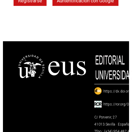
Registrarse
Auntentificación con Google
:
https://dx.doi.or
:
https://ror.org/0
C/ Porvenir, 27
41013 Sevilla · España
Tfno.: (+34) 954 487 4