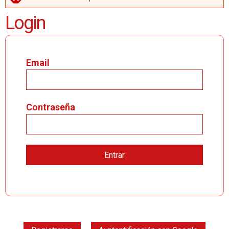
MENSAJE DE ERROR
Login
Email
Contraseña