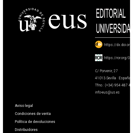
:
https://dx.doi.or
:
https://ror.org/0
C/ Porvenir, 27
41013 Sevilla · España
Tfno.: (+34) 954 487 4
info-eus@us.es
Aviso legal
Condiciones de venta
Política de devoluciones
Distribuidores