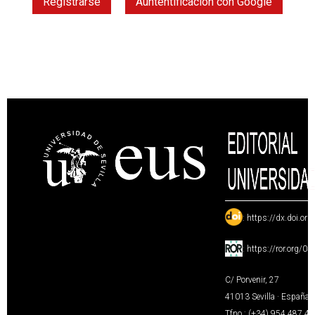
Registrarse
Auntentificación con Google
:
https://dx.doi.or
:
https://ror.org/0
C/ Porvenir, 27
41013 Sevilla · España
Tfno.: (+34) 954 487 4