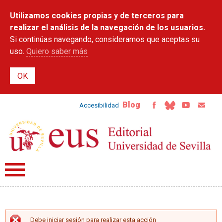
Pasar al
Utilizamos cookies propias y de terceros para
contenido
principal
realizar el análisis de la navegación de los usuarios.
Si continúas navegando, consideramos que aceptas su
uso.
Quiero saber más
Blog
Accesibilidad
Debe iniciar sesión para realizar esta acción