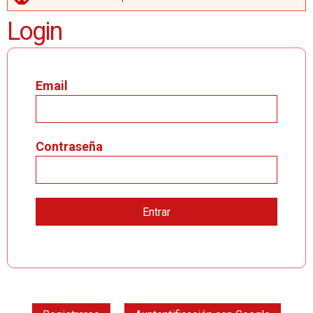
MENSAJE DE ERROR
Login
Email
Contraseña