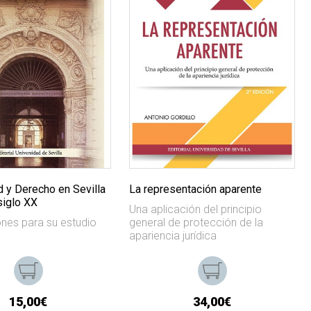
d y Derecho en Sevilla
La representación aparente
siglo XX
Una aplicación del principio
ones para su estudio
general de protección de la
apariencia jurídica
15,00€
34,00€