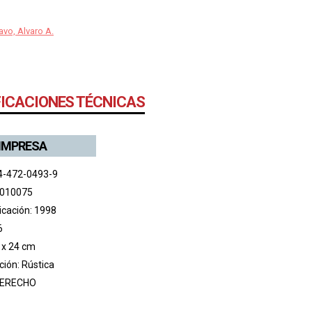
vo, Alvaro A.
FICACIONES TÉCNICAS
 IMPRESA
4-472-0493-9
 010075
icación: 1998
6
 x 24 cm
ión: Rústica
ERECHO