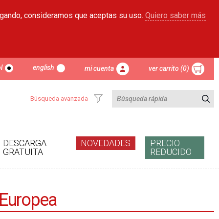
egando, consideramos que aceptas su uso.
Quiero saber más
l
english
mi cuenta
ver carrito (0)
Búsqueda avanzada
DESCARGA
NOVEDADES
PRECIO
GRATUITA
REDUCIDO
n Europea