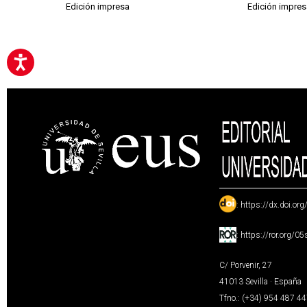
Edición impresa
Edición impres
:
https://dx.doi.or
:
https://ror.org/0
C/ Porvenir, 27
41013 Sevilla · España
Tfno.: (+34) 954 487 4