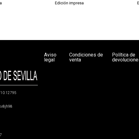
a
Edición impresa
Aviso
Condiciones de
Política de
legal
venta
devolucione
g/10.12795
5sv8jh98
47