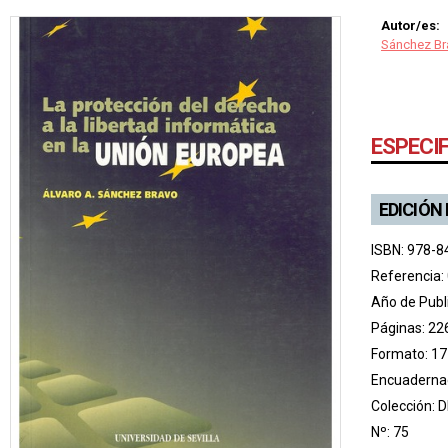
Autor/es:
Sánchez Bra
ESPECI
EDICIÓN
ISBN: 978-8
Referencia:
Año de Publ
Páginas: 22
Formato: 17
Encuadernac
Colección:
D
Nº: 75