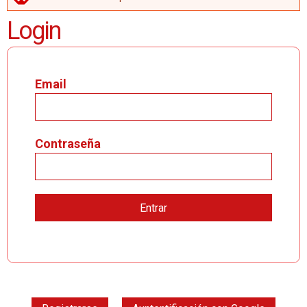
MENSAJE DE ERROR
Login
Email
Contraseña