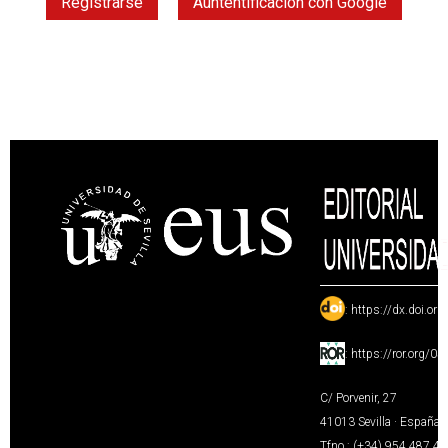
Registrarse
Auntentificación con Google
:
https://dx.doi.or
:
https://ror.org/0
C/ Porvenir, 27
41013 Sevilla · España
Tfno.: (+34) 954 487 4