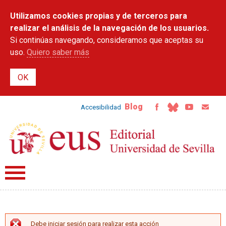
Pasar al
Utilizamos cookies propias y de terceros para
contenido
principal
realizar el análisis de la navegación de los usuarios.
Si continúas navegando, consideramos que aceptas su
uso.
Quiero saber más
Blog
Accesibilidad
Debe iniciar sesión para realizar esta acción