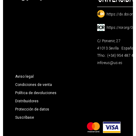
:
https://dx.doi.or
:
https://ror.org/0
C/ Porvenir, 27
41013 Sevilla · España
Tfno.: (+34) 954 487 4
info-eus@us.es
Aviso legal
Condiciones de venta
Política de devoluciones
Distribuidores
Protección de datos
Suscríbase