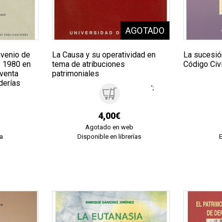
nvenio de
La Causa y su operatividad en
La sucesión
e 1980 en
tema de atribuciones
Código Civi
aventa
patrimoniales
derías
';
4,00€
Agotado en web
a
Disponible en librerías