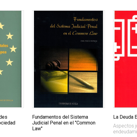
ades
Fundamentos del Sistema
La Deuda E
ociedad
Judicial Penal en el "Common
Aspectos ju
Law"
endeudamie