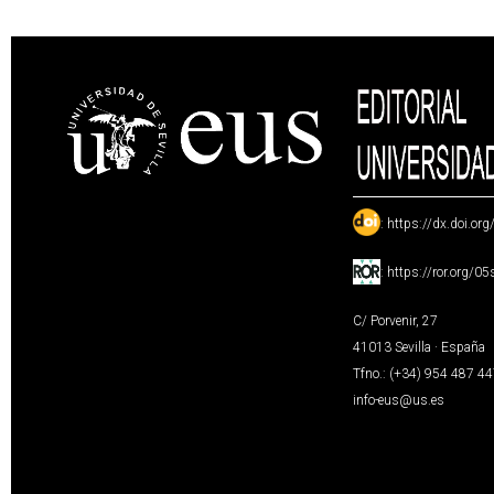
:
https://dx.doi.or
:
https://ror.org/0
C/ Porvenir, 27
41013 Sevilla · España
Tfno.: (+34) 954 487 4
info-eus@us.es