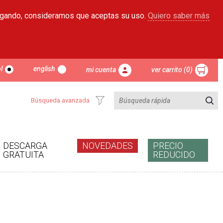
egando, consideramos que aceptas su uso.
Quiero saber más
l
english
mi cuenta
ver carrito (0)
Búsqueda avanzada
DESCARGA
NOVEDADES
PRECIO
GRATUITA
REDUCIDO