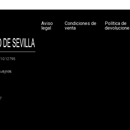
Aviso
Condiciones de
Política de
legal
venta
devolucione
g/10.12795
5sv8jh98
47