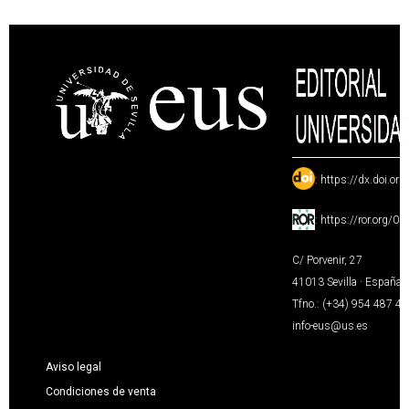
:
https://dx.doi.or
:
https://ror.org/0
C/ Porvenir, 27
41013 Sevilla · España
Tfno.: (+34) 954 487 4
info-eus@us.es
Aviso legal
Condiciones de venta