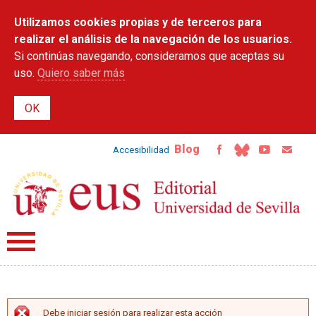
Pasar al
Utilizamos cookies propias y de terceros para
contenido
principal
realizar el análisis de la navegación de los usuarios.
Si continúas navegando, consideramos que aceptas su
uso.
Quiero saber más
Blog
Accesibilidad
Debe iniciar sesión para realizar esta acción