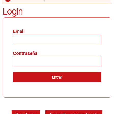
MENSAJE DE ERROR
Login
Email
Contraseña