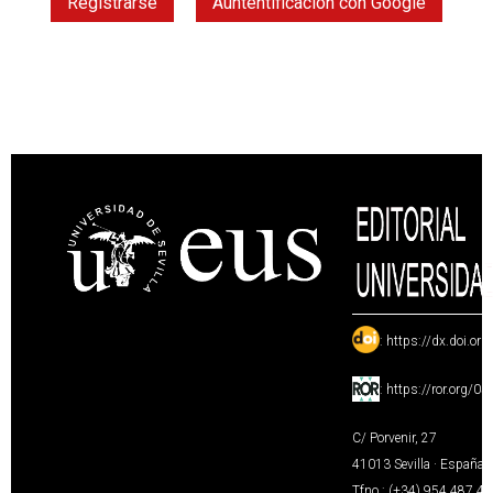
Registrarse
Auntentificación con Google
:
https://dx.doi.or
:
https://ror.org/0
C/ Porvenir, 27
41013 Sevilla · España
Tfno.: (+34) 954 487 4