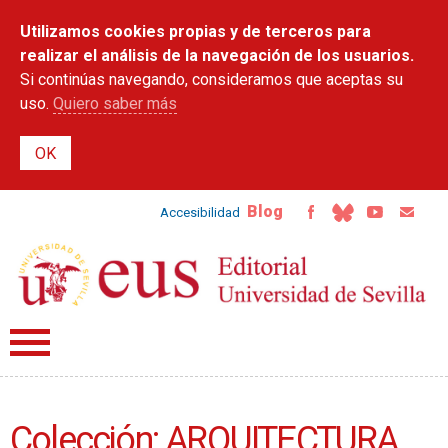
Pasar al
Utilizamos cookies propias y de terceros para
contenido
principal
realizar el análisis de la navegación de los usuarios.
Si continúas navegando, consideramos que aceptas su
uso.
Quiero saber más
Blog
Accesibilidad
Colección: ARQUITECTURA,