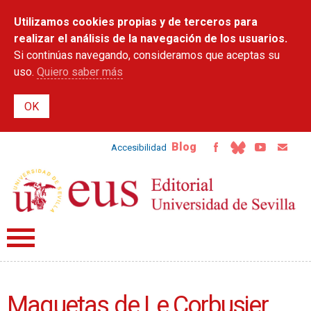
Pasar al
Utilizamos cookies propias y de terceros para
contenido
principal
realizar el análisis de la navegación de los usuarios.
Si continúas navegando, consideramos que aceptas su
uso.
Quiero saber más
Blog
Accesibilidad
Maquetas de Le Corbusier