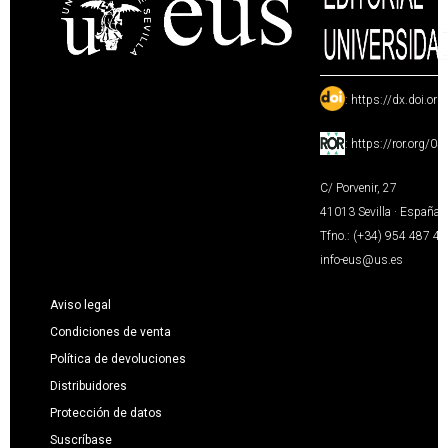
:
https://dx.doi.or
:
https://ror.org/0
C/ Porvenir, 27
41013 Sevilla · España
Tfno.: (+34) 954 487 4
info-eus@us.es
Aviso legal
Condiciones de venta
Política de devoluciones
Distribuidores
Protección de datos
Suscríbase