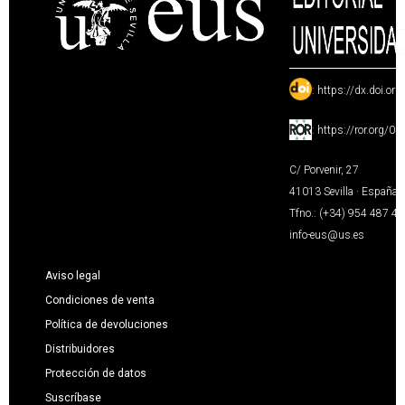
:
https://dx.doi.or
:
https://ror.org/0
C/ Porvenir, 27
41013 Sevilla · España
Tfno.: (+34) 954 487 4
info-eus@us.es
Aviso legal
Condiciones de venta
Política de devoluciones
Distribuidores
Protección de datos
Suscríbase