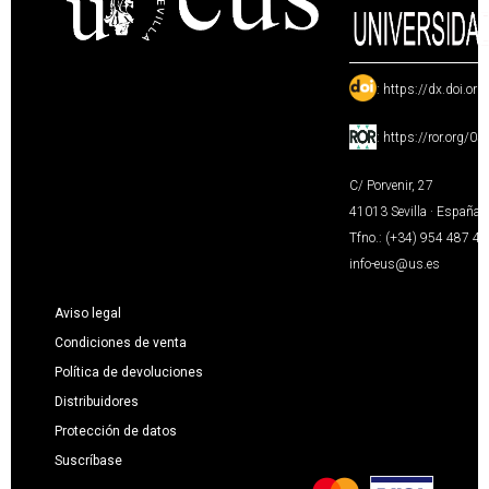
:
https://dx.doi.or
:
https://ror.org/0
C/ Porvenir, 27
41013 Sevilla · España
Tfno.: (+34) 954 487 4
info-eus@us.es
Aviso legal
Condiciones de venta
Política de devoluciones
Distribuidores
Protección de datos
Suscríbase