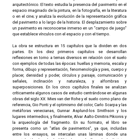
arquitectónico. El texto estudia la presencia del pavimento en el
espacio imaginado de la pintura, en la fotografía, en la literatura
o en el cine; y analiza la evolución de la representación gráfica
del pavimento a lo largo de la historia. El desplazamiento sobre
un pavimento es reconocerse inmerso en un "campo de juego"
que establece vínculos con el espacio y con el tiempo.
La obra se estructura en 15 capítulos que la dividen en dos
partes. En los diez primeros capítulos se desarrollan
reflexiones en torno a temas diversos en relación con el suelo
con ejemplos de todas las épocas: huellas y memoria, escala y
forma, dibujo y representación, fenomenología y pies, cuerpo y
placer, densidad y poder, círculos y paisaje, comunicación y
señales, inclinación y naturaleza, y alfombras y
superposiciones. En los cinco capítulos finales se analizan
críticamente algunos casos de estudio centrándose en algunas
obras del siglo XX: Mies van der Rohe y el suelo como plano de
referencia, Gio Ponti y el optimismo del color, Carlo Scarpa y las
metáforas venecianas, Gunnar Asplund-los Smithson y los
lugares intermedios, y finalmente, Alvar Aalto-Dimitris Pikionis y
la arqueología del fragmento. En su formato, el libro se
presenta como un "atlas de pavimentos", ya que, incluidas
entre los ensayos, se intercalan unas láminas donde una