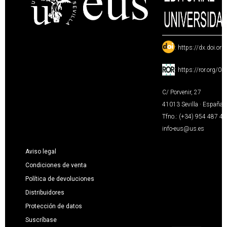
:
https://dx.doi.or
:
https://ror.org/0
C/ Porvenir, 27
41013 Sevilla · España
Tfno.: (+34) 954 487 4
info-eus@us.es
Aviso legal
Condiciones de venta
Política de devoluciones
Distribuidores
Protección de datos
Suscríbase