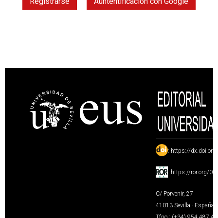
Registrarse
Auntentificación con Google
:
https://dx.doi.or
:
https://ror.org/0
C/ Porvenir, 27
41013 Sevilla · España
Tfno.: (+34) 954 487 4