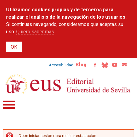
Pasar al
Utilizamos cookies propias y de terceros para
contenido
principal
realizar el análisis de la navegación de los usuarios.
Si continúas navegando, consideramos que aceptas su
uso.
Quiero saber más
Blog
Accesibilidad
Debe iniciar sesión para realizar esta acción