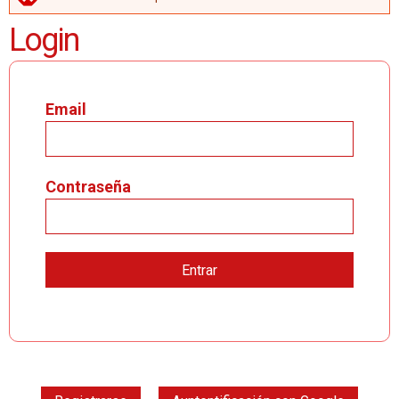
MENSAJE DE ERROR
Login
Email
Contraseña