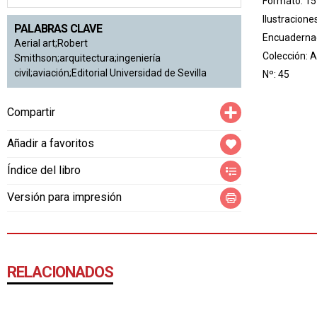
Formato: 15
Ilustracione
PALABRAS CLAVE
Encuadernac
Aerial art;Robert
Colección:
A
Smithson;arquitectura;ingeniería
civil;aviación;Editorial Universidad de Sevilla
Nº: 45
Compartir
Compartir
Añadir a favoritos
Índice del libro
Versión para impresión
RELACIONADOS