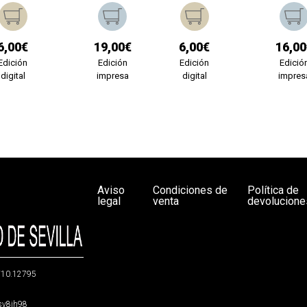
6,00€
19,00€
6,00€
16,00
Edición
Edición
Edición
Edició
digital
impresa
digital
impres
Aviso
Condiciones de
Política de
legal
venta
devolucione
g/10.12795
5sv8jh98