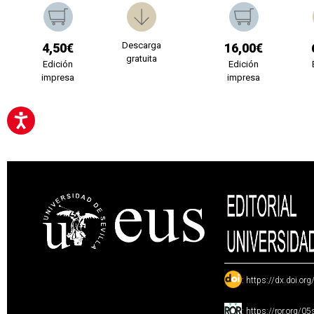
Descarga
4,50€
16,00€
gratuita
Edición
Edición
impresa
impresa
:
https://dx.doi.or
:
https://ror.org/0