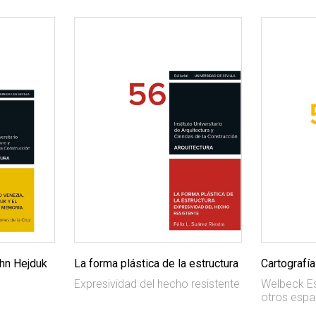
hn Hejduk
La forma plástica de la estructura
Cartografía
Expresividad del hecho resistente
Welbeck Es
otros espa