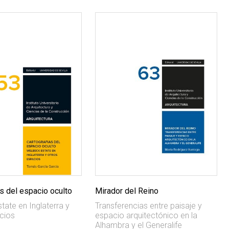
s del espacio oculto
Mirador del Reino
tate en Inglaterra y
Transferencias entre paisaje y
cios
espacio arquitectónico en la
Alhambra y el Generalife