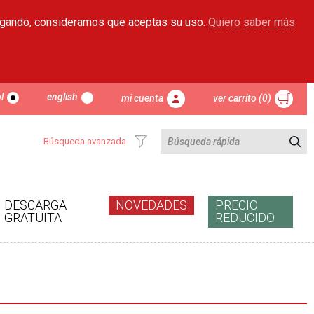
egando, consideramos que aceptas su uso.
Quiero saber más
l
english
mi cuenta
ver carrito (0)
Búsqueda avanzada
DESCARGA
NOVEDADES
PRECIO
GRATUITA
REDUCIDO