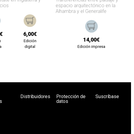
cios
espacio arquitectónico en la
Alhambra y el Generalife
€
6,00€
14,00€
n
Edición
a
digital
Edición impresa
Distribuidores
Protección de
Suscríbase
s
datos