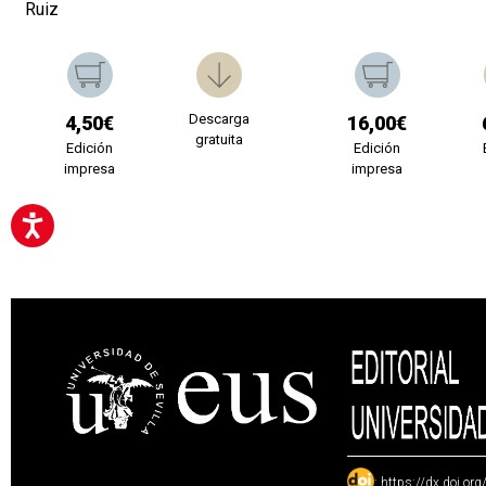
Ruiz
Descarga
4,50€
16,00€
gratuita
Edición
Edición
impresa
impresa
:
https://dx.doi.or