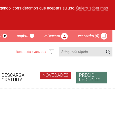
egando, consideramos que aceptas su uso.
Quiero saber más
l
english
mi cuenta
ver carrito (0)
Búsqueda avanzada
DESCARGA
NOVEDADES
PRECIO
GRATUITA
REDUCIDO