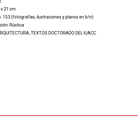
2
 x 21 cm
s: 153 (fotografías, ilustraciones y planos en b/n)
ión: Rústica
RQUITECTURA, TEXTOS DOCTORADO DEL IUACC