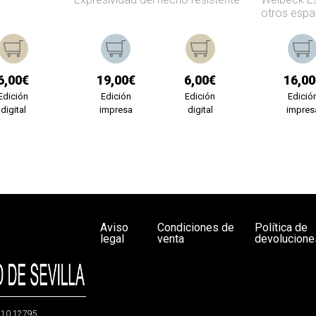
otros espa
6,00€
19,00€
6,00€
16,00
Edición
Edición
Edición
Edició
digital
impresa
digital
impres
Aviso
Condiciones de
Política de
legal
venta
devolucione
g/10.12795