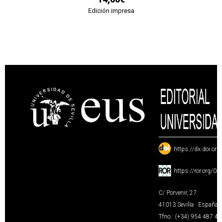
Edición impresa
:
https://dx.doi.or
:
https://ror.org/0
C/ Porvenir, 27
41013 Sevilla · España
Tfno.: (+34) 954 487 4