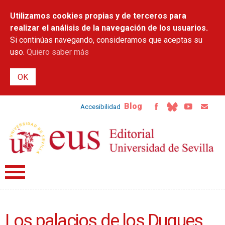
Pasar al
Utilizamos cookies propias y de terceros para
contenido
principal
realizar el análisis de la navegación de los usuarios.
Si continúas navegando, consideramos que aceptas su
uso.
Quiero saber más
Blog
Accesibilidad
Los palacios de los Duques