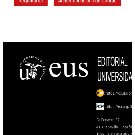
Registrarse
Auntentificación con Google
:
https://dx.doi.or
:
https://ror.org/0
C/ Porvenir, 27
41013 Sevilla · España
Tfno.: (+34) 954 487 4