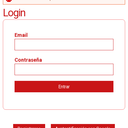
MENSAJE DE ERROR
Login
Email
Contraseña