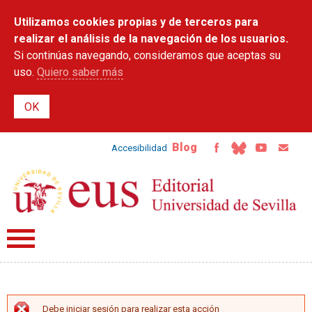
Pasar al
Utilizamos cookies propias y de terceros para
contenido
principal
realizar el análisis de la navegación de los usuarios.
Si continúas navegando, consideramos que aceptas su
uso.
Quiero saber más
Blog
Accesibilidad
Debe iniciar sesión para realizar esta acción