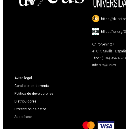
:
https://dx.doi.or
:
https://ror.org/0
C/ Porvenir, 27
41013 Sevilla · España
Tfno.: (+34) 954 487 4
info-eus@us.es
Aviso legal
Condiciones de venta
Política de devoluciones
Distribuidores
Protección de datos
Suscríbase