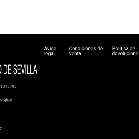
Aviso
Condiciones de
Política de
legal
venta
devolucione
g/10.12795
5sv8jh98
47