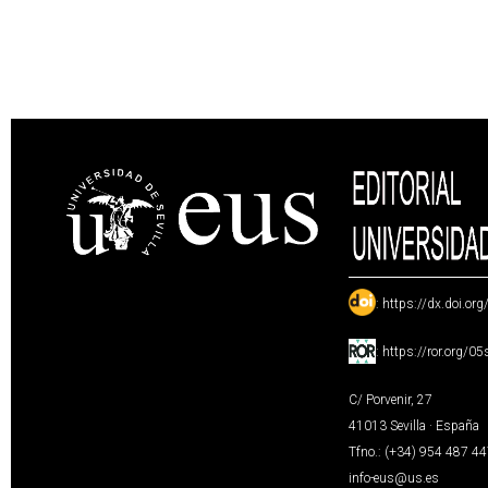
:
https://dx.doi.or
:
https://ror.org/0
C/ Porvenir, 27
41013 Sevilla · España
Tfno.: (+34) 954 487 4
info-eus@us.es