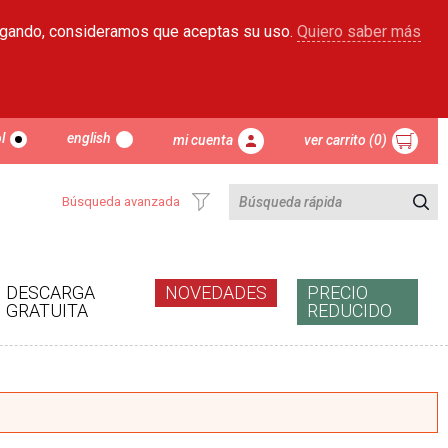
egando, consideramos que aceptas su uso.
Quiero saber más
l
english
mi cuenta
ver carrito (0)
Búsqueda avanzada
DESCARGA
NOVEDADES
PRECIO
GRATUITA
REDUCIDO