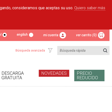
egando, consideramos que aceptas su uso.
Quiero saber más
l
english
mi cuenta
ver carrito (0)
Búsqueda avanzada
DESCARGA
NOVEDADES
PRECIO
GRATUITA
REDUCIDO