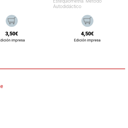
Estequiometría. Método
Autodidáctico
3,50€
4,50€
Edición impresa
Edición impresa
te