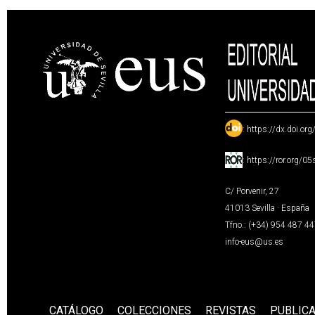
:
https://dx.doi.or
:
https://ror.org/0
C/ Porvenir, 27
41013 Sevilla · España
Tfno.: (+34) 954 487 4
info-eus@us.es
CATÁLOGO
COLECCIONES
REVISTAS
PUBLIC