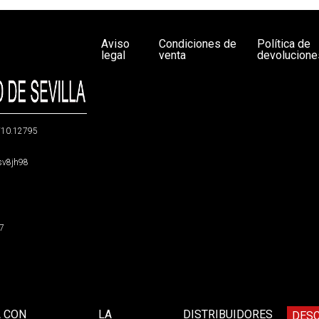
Aviso
Condiciones de
Política de
legal
venta
devolucione
g/10.12795
5sv8jh98
47
A CON
LA
DISTRIBUIDORES
DES