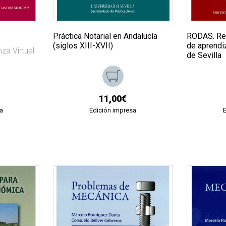
Práctica Notarial en Andalucía
RODAS. Rep
(siglos XIII-XVII)
de aprendiz
za Virtual
de Sevilla
11,00€
a
Edición impresa