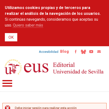
Pasar al
Utilizamos cookies propias y de terceros para
contenido
principal
realizar el análisis de la navegación de los usuarios.
Si continúas navegando, consideramos que aceptas su
uso.
Quiero saber más
Blog
Accesibilidad
Debe iniciar sesión para realizar esta acción