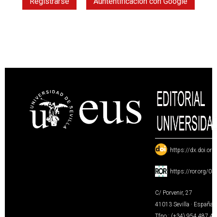
Registrarse
Auntentificación con Google
:
https://dx.doi.or
:
https://ror.org/0
C/ Porvenir, 27
41013 Sevilla · España
Tfno.: (+34) 954 487 4