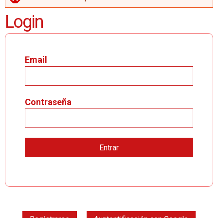
MENSAJE DE ERROR
Login
Email
Contraseña